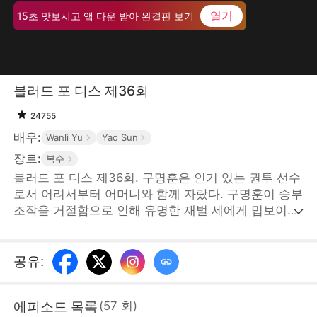
열기
15초 맛보시고 앱 다운 받아 완결판 보기
블러드 포 디스 제36회
24755
배우:
Wanli Yu
Yao Sun
장르:
복수
블러드 포 디스 제36회. 구명훈은 인기 있는 권투 선수
로서 어려서부터 어머니와 함께 자랐다. 구명훈이 승부
조작을 거절함으로 인해 유명한 재벌 세에게 밉보이고
구명훈의 어머니와 아내가 납치당하게 된다. 위급한 상
황에 그 남자가 나타났는데... STORYMATRIX
PTE.LTD
공유
:
에피소드 목록
(
57
회
)