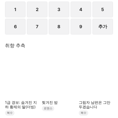
1
2
3
4
5
6
7
8
9
추가
취향 추측
1급 경보: 숨겨진 지
찢겨진 밤
그림자 남편은 그만
하 황제의 딸(더빙)
두겠습니다
로맨스
복수
복수