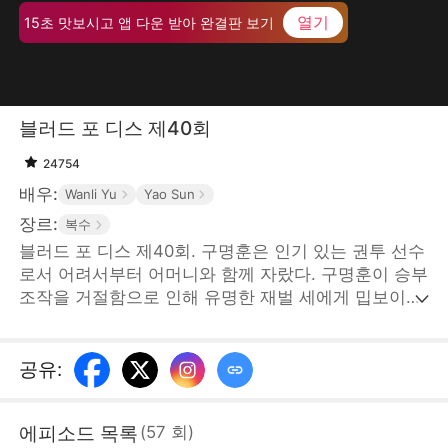
열기
15초 맛보시고 앱 다운 받아 완결판 보기
블러드 포 디스 제40회
24754
배우:
Wanli Yu
Yao Sun
장르:
복수
블러드 포 디스 제40회. 구명훈은 인기 있는 권투 선수
로서 어려서부터 어머니와 함께 자랐다. 구명훈이 승부
조작을 거절함으로 인해 유명한 재벌 세에게 밉보이고
구명훈의 어머니와 아내가 납치당하게 된다. 위급한 상
황에 그 남자가 나타났는데... STORYMATRIX
PTE.LTD
공유
:
에피소드 목록
(
57
회
)