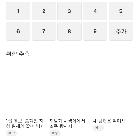
1
2
3
4
5
6
7
8
9
추가
취향 추측
1급 경보: 숨겨진 지
재벌가 사생아에서
내 남편은 여미새
하 황제의 딸(더빙)
조폭 왕까지
복수
복수
복수