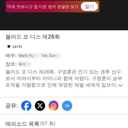
열기
15초 맛보시고 앱 다운 받아 완결판 보기
블러드 포 디스 제26회
24751
배우:
Wanli Yu
Yao Sun
장르:
복수
블러드 포 디스 제26회. 구명훈은 인기 있는 권투 선수
로서 어려서부터 어머니와 함께 자랐다. 구명훈이 승부
조작을 거절함으로 인해 유명한 재벌 세에게 밉보이고
구명훈의 어머니와 아내가 납치당하게 된다. 위급한 상
황에 그 남자가 나타났는데... STORYMATRIX
PTE.LTD
공유
:
에피소드 목록
(
57
회
)