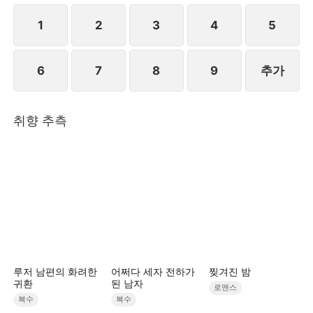
1
2
3
4
5
6
7
8
9
추가
취향 추측
루저 남편의 화려한
어쩌다 세자 전하가
찢겨진 밤
귀환
된 남자
로맨스
복수
복수