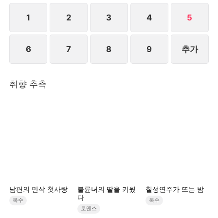
1
2
3
4
5
6
7
8
9
추가
취향 추측
남편의 만삭 첫사랑
불륜녀의 딸을 키웠
칠성연주가 뜨는 밤
다
복수
복수
로맨스