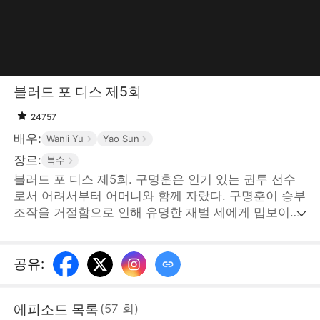
블러드 포 디스 제5회
24757
배우:
Wanli Yu
Yao Sun
장르:
복수
블러드 포 디스 제5회. 구명훈은 인기 있는 권투 선수
로서 어려서부터 어머니와 함께 자랐다. 구명훈이 승부
조작을 거절함으로 인해 유명한 재벌 세에게 밉보이고
구명훈의 어머니와 아내가 납치당하게 된다. 위급한 상
황에 그 남자가 나타났는데... STORYMATRIX
PTE.LTD
공유
:
에피소드 목록
(
57
회
)