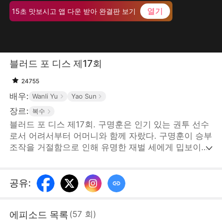
열기
15초 맛보시고 앱 다운 받아 완결판 보기
블러드 포 디스 제17회
24755
배우:
Wanli Yu
Yao Sun
장르:
복수
블러드 포 디스 제17회. 구명훈은 인기 있는 권투 선수
로서 어려서부터 어머니와 함께 자랐다. 구명훈이 승부
조작을 거절함으로 인해 유명한 재벌 세에게 밉보이고
구명훈의 어머니와 아내가 납치당하게 된다. 위급한 상
황에 그 남자가 나타났는데... STORYMATRIX
PTE.LTD
공유
:
에피소드 목록
(
57
회
)