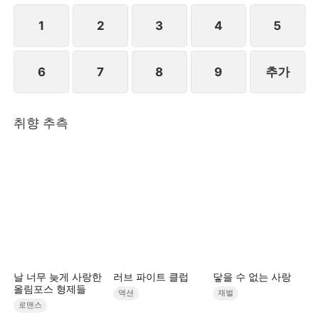
1
2
3
4
5
6
7
8
9
추가
취향 추측
날 너무 늦게 사랑한
러브 파이트 클럽
닿을 수 없는 사랑
올림포스 형제들
액션
재벌
로맨스