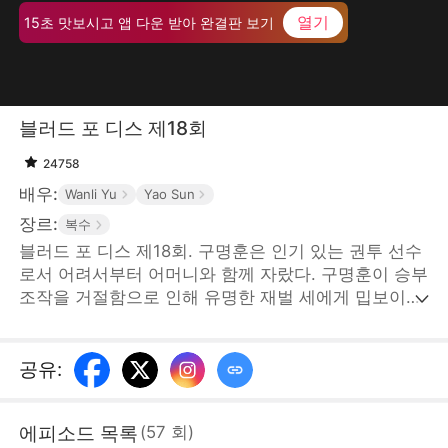
열기
15초 맛보시고 앱 다운 받아 완결판 보기
블러드 포 디스 제18회
24758
배우:
Wanli Yu
Yao Sun
장르:
복수
블러드 포 디스 제18회. 구명훈은 인기 있는 권투 선수
로서 어려서부터 어머니와 함께 자랐다. 구명훈이 승부
조작을 거절함으로 인해 유명한 재벌 세에게 밉보이고
구명훈의 어머니와 아내가 납치당하게 된다. 위급한 상
황에 그 남자가 나타났는데... STORYMATRIX
PTE.LTD
공유
:
에피소드 목록
(
57
회
)