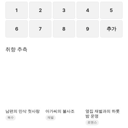
1
2
3
4
5
6
7
8
9
추가
취향 추측
남편의 만삭 첫사랑
아가씨의 불사조
옆집 재벌과의 하룻
밤 운명
복수
재벌
로맨스