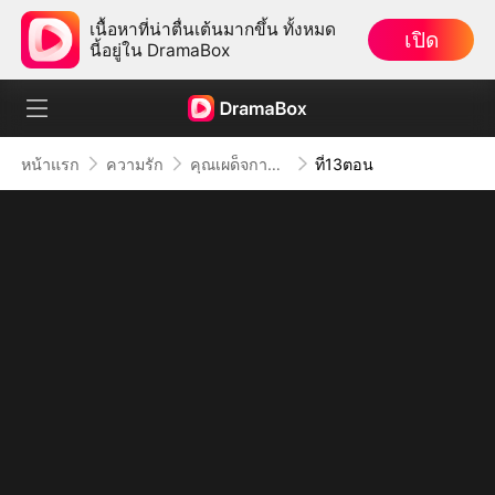
เนื้อหาที่น่าตื่นเต้นมากขึ้น ทั้งหมด
เปิด
นี้อยู่ใน DramaBox
หน้าแรก
ความรัก
คุณเผด็จการจอมซาดิสม์
ที่13ตอน