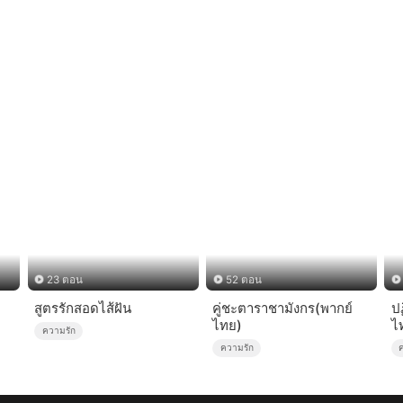
23 ตอน
52 ตอน
สูตรรักสอดไส้ฝัน
คู่ชะตาราชามังกร(พากย์
ป
ไทย)
ไ
ความรัก
ความรัก