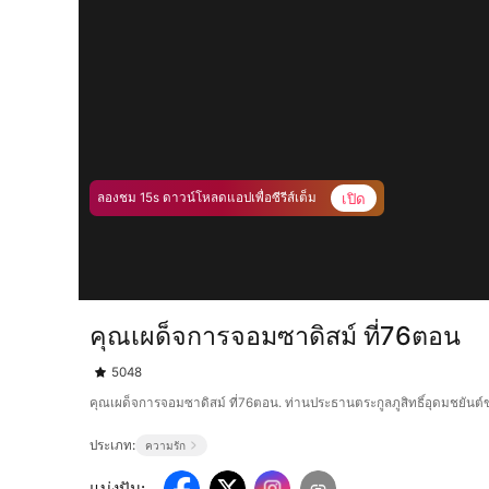
เปิด
ลองชม 15s ดาวน์โหลดแอปเพื่อซีรีส์เต็ม
คุณเผด็จการจอมซาดิสม์ ที่76ตอน
5048
คุณเผด็จการจอมซาดิสม์ ที่76ตอน. ท่านประธานตระกูลภูสิทธิ์อุดมชยันต์ข่ม
ประเภท:
ความรัก
แบ่งปัน
: