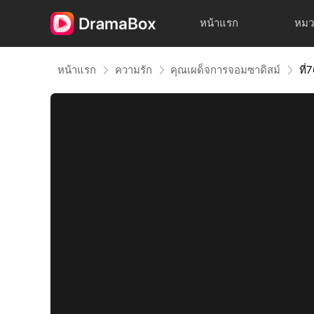
หน้าแรก
หมว
หน้าแรก
ความรัก
คุณเผด็จการจอมซาดิสม์
ที