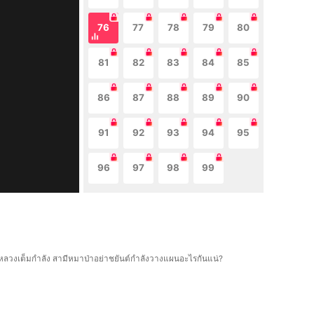
76
77
78
79
80
81
82
83
84
85
86
87
88
89
90
91
92
93
94
95
96
97
98
99
บเมียหลวงเต็มกำลัง สามีหมาป่าอย่าชยันต์กำลังวางแผนอะไรกันแน่?