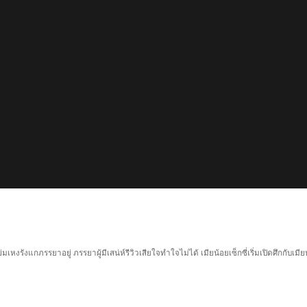
เหงรังแกภรรยาอยู่ ภรรยาผู้มีเสน่ห์รีวิวเสียใจทำใจไม่ได้ เมียน้อยเซ็กซี่เริ่มเปิดศึกกั