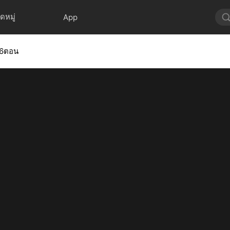
ดหมู่
App
่76ตอน