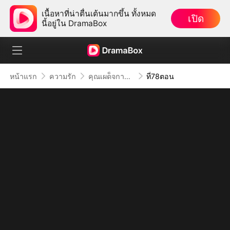
เนื้อหาที่น่าตื่นเต้นมากขึ้น ทั้งหมด
เปิด
นี้อยู่ใน DramaBox
หน้าแรก
ความรัก
คุณเผด็จการจอมซาดิสม์
ที่78ตอน