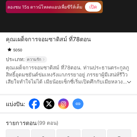
เปิด
ลองชม 15s ดาวน์โหลดแอปเพื่อซีรีส์เต็ม
คุณเผด็จการจอมซาดิสม์ ที่78ตอน
5050
ประเภท:
ความรัก
คุณเผด็จการจอมซาดิสม์ ที่78ตอน. ท่านประธานตระกูลภู
สิทธิ์อุดมชยันต์ข่มเหงรังแกภรรยาอยู่ ภรรยาผู้มีเสน่ห์รีวิว
เสียใจทำใจไม่ได้ เมียน้อยเซ็กซี่เริ่มเปิดศึกกับเมียหลวง
เต็มกำลัง สามีหมาป่าอย่าชยันต์กำลังวางแผนอะไรกันแน่?
แบ่งปัน
:
รายการตอน
(
99
ตอน
)