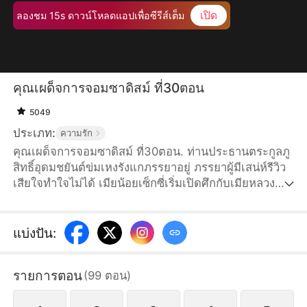
เปิด
ลองชม 15s ดาวน์โหลดแอปเพื่อซีรีส์เต็ม
คุณเผด็จการจอมซาดิสม์ ที่30ตอน
5049
ประเภท:
ความรัก
คุณเผด็จการจอมซาดิสม์ ที่30ตอน. ท่านประธานตระกูลภู
สิทธิ์อุดมชยันต์ข่มเหงรังแกภรรยาอยู่ ภรรยาผู้มีเสน่ห์รีวิว
เสียใจทำใจไม่ได้ เมียน้อยเซ็กซี่เริ่มเปิดศึกกับเมียหลวง
เต็มกำลัง สามีหมาป่าอย่าชยันต์กำลังวางแผนอะไรกันแน่?
แบ่งปัน
:
รายการตอน
(
99
ตอน
)