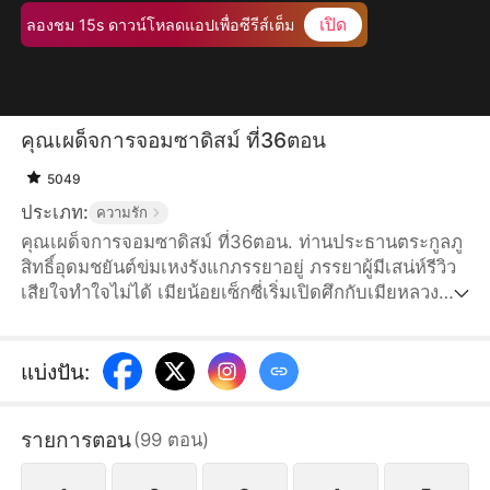
เปิด
ลองชม 15s ดาวน์โหลดแอปเพื่อซีรีส์เต็ม
คุณเผด็จการจอมซาดิสม์ ที่36ตอน
5049
ประเภท:
ความรัก
คุณเผด็จการจอมซาดิสม์ ที่36ตอน. ท่านประธานตระกูลภู
สิทธิ์อุดมชยันต์ข่มเหงรังแกภรรยาอยู่ ภรรยาผู้มีเสน่ห์รีวิว
เสียใจทำใจไม่ได้ เมียน้อยเซ็กซี่เริ่มเปิดศึกกับเมียหลวง
เต็มกำลัง สามีหมาป่าอย่าชยันต์กำลังวางแผนอะไรกันแน่?
แบ่งปัน
:
รายการตอน
(
99
ตอน
)