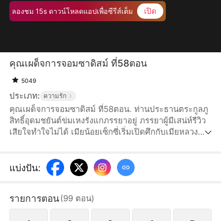
เปิด
ลองชม 15s ดาวน์โหลดแอปเพื่อซีรีส์เต็ม
คุณเผด็จการจอมซาดิสม์ ที่58ตอน
5049
ประเภท:
ความรัก
คุณเผด็จการจอมซาดิสม์ ที่58ตอน. ท่านประธานตระกูลภู
สิทธิ์อุดมชยันต์ข่มเหงรังแกภรรยาอยู่ ภรรยาผู้มีเสน่ห์รีวิว
เสียใจทำใจไม่ได้ เมียน้อยเซ็กซี่เริ่มเปิดศึกกับเมียหลวง
เต็มกำลัง สามีหมาป่าอย่าชยันต์กำลังวางแผนอะไรกันแน่?
แบ่งปัน
:
รายการตอน
(
99
ตอน
)