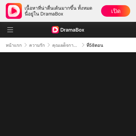
เนื้อหาที่น่าตื่นเต้นมากขึ้น ทั้งหมด
เปิด
นี้อยู่ใน DramaBox
หน้าแรก
ความรัก
คุณเผด็จการจอมซาดิสม์
ที่58ตอน