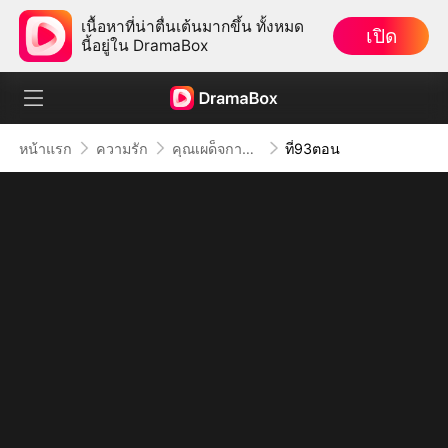
เนื้อหาที่น่าตื่นเต้นมากขึ้น ทั้งหมด
เปิด
นี้อยู่ใน DramaBox
หน้าแรก
ความรัก
คุณเผด็จการจอมซาดิสม์
ที่93ตอน