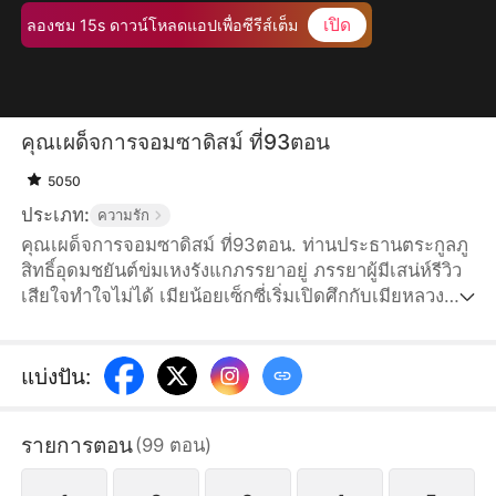
เปิด
ลองชม 15s ดาวน์โหลดแอปเพื่อซีรีส์เต็ม
คุณเผด็จการจอมซาดิสม์ ที่93ตอน
5050
ประเภท:
ความรัก
คุณเผด็จการจอมซาดิสม์ ที่93ตอน. ท่านประธานตระกูลภู
สิทธิ์อุดมชยันต์ข่มเหงรังแกภรรยาอยู่ ภรรยาผู้มีเสน่ห์รีวิว
เสียใจทำใจไม่ได้ เมียน้อยเซ็กซี่เริ่มเปิดศึกกับเมียหลวง
เต็มกำลัง สามีหมาป่าอย่าชยันต์กำลังวางแผนอะไรกันแน่?
แบ่งปัน
:
รายการตอน
(
99
ตอน
)