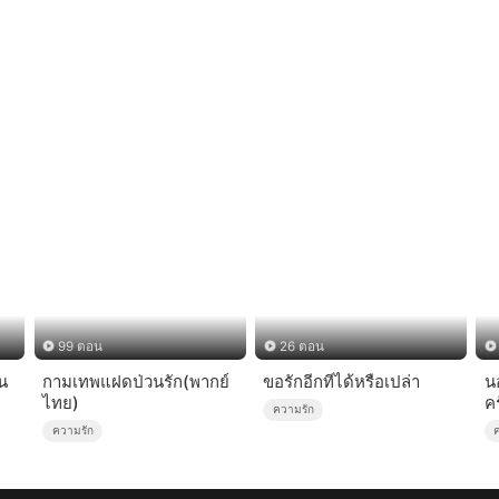
99 ตอน
26 ตอน
น
กามเทพแฝดป่วนรัก(พากย์
ขอรักอีกทีได้หรือเปล่า
น
ไทย)
คร
ความรัก
ความรัก