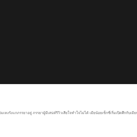
เหงรังแกภรรยาอยู่ ภรรยาผู้มีเสน่ห์รีวิวเสียใจทำใจไม่ได้ เมียน้อยเซ็กซี่เริ่มเปิดศึกกั