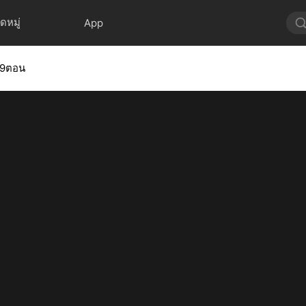
ดหมู่
App
่49ตอน