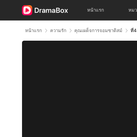
หน้าแรก
หมว
หน้าแรก
ความรัก
คุณเผด็จการจอมซาดิสม์
ที