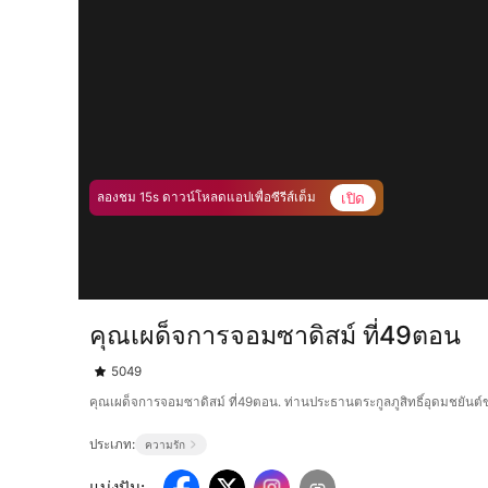
เปิด
ลองชม 15s ดาวน์โหลดแอปเพื่อซีรีส์เต็ม
คุณเผด็จการจอมซาดิสม์ ที่49ตอน
5049
คุณเผด็จการจอมซาดิสม์ ที่49ตอน. ท่านประธานตระกูลภูสิทธิ์อุดมชยันต์ข่ม
ประเภท:
ความรัก
แบ่งปัน
: