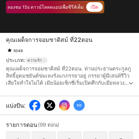
เปิด
ลองชม 15s ดาวน์โหลดแอปเพื่อซีรีส์เต็ม
คุณเผด็จการจอมซาดิสม์ ที่22ตอน
5049
ประเภท:
ความรัก
คุณเผด็จการจอมซาดิสม์ ที่22ตอน. ท่านประธานตระกูลภู
สิทธิ์อุดมชยันต์ข่มเหงรังแกภรรยาอยู่ ภรรยาผู้มีเสน่ห์รีวิว
เสียใจทำใจไม่ได้ เมียน้อยเซ็กซี่เริ่มเปิดศึกกับเมียหลวง
เต็มกำลัง สามีหมาป่าอย่าชยันต์กำลังวางแผนอะไรกันแน่?
แบ่งปัน
:
รายการตอน
(
99
ตอน
)