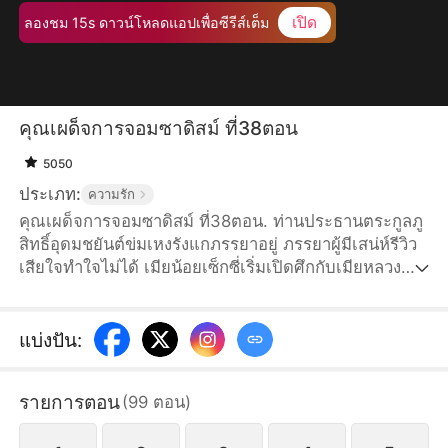
เปิด
ลองชม 15s ดาวน์โหลดแอปเพื่อซีรีส์เต็ม
คุณเผด็จการจอมซาดิสม์ ที่38ตอน
5050
ประเภท:
ความรัก
คุณเผด็จการจอมซาดิสม์ ที่38ตอน. ท่านประธานตระกูลภู
สิทธิ์อุดมชยันต์ข่มเหงรังแกภรรยาอยู่ ภรรยาผู้มีเสน่ห์รีวิว
เสียใจทำใจไม่ได้ เมียน้อยเซ็กซี่เริ่มเปิดศึกกับเมียหลวง
เต็มกำลัง สามีหมาป่าอย่าชยันต์กำลังวางแผนอะไรกันแน่?
แบ่งปัน
:
รายการตอน
(
99
ตอน
)