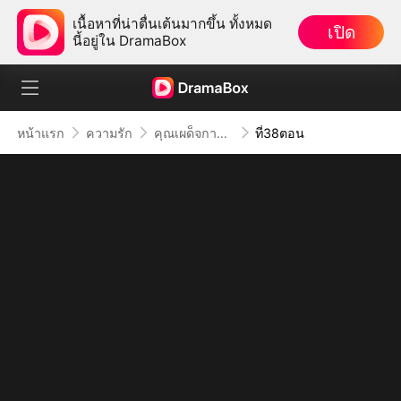
เนื้อหาที่น่าตื่นเต้นมากขึ้น ทั้งหมด
เปิด
นี้อยู่ใน DramaBox
หน้าแรก
ความรัก
คุณเผด็จการจอมซาดิสม์
ที่38ตอน