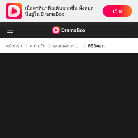
เนื้อหาที่น่าตื่นเต้นมากขึ้น ทั้งหมด
เปิด
นี้อยู่ใน DramaBox
หน้าแรก
ความรัก
คุณเผด็จการจอมซาดิสม์
ที่68ตอน