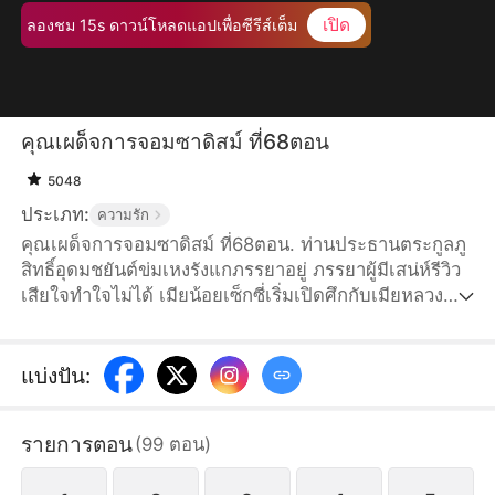
เปิด
ลองชม 15s ดาวน์โหลดแอปเพื่อซีรีส์เต็ม
คุณเผด็จการจอมซาดิสม์ ที่68ตอน
5048
ประเภท:
ความรัก
คุณเผด็จการจอมซาดิสม์ ที่68ตอน. ท่านประธานตระกูลภู
สิทธิ์อุดมชยันต์ข่มเหงรังแกภรรยาอยู่ ภรรยาผู้มีเสน่ห์รีวิว
เสียใจทำใจไม่ได้ เมียน้อยเซ็กซี่เริ่มเปิดศึกกับเมียหลวง
เต็มกำลัง สามีหมาป่าอย่าชยันต์กำลังวางแผนอะไรกันแน่?
แบ่งปัน
:
รายการตอน
(
99
ตอน
)