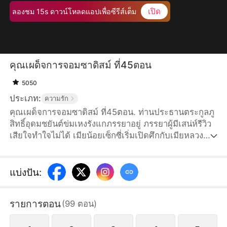
เปิด
ลองชม 15s ดาวน์โหลดแอปเพื่อซีรีส์เต็ม
คุณเผด็จการจอมซาดิสม์ ที่45ตอน
5050
ประเภท:
ความรัก
คุณเผด็จการจอมซาดิสม์ ที่45ตอน. ท่านประธานตระกูลภู
สิทธิ์อุดมชยันต์ข่มเหงรังแกภรรยาอยู่ ภรรยาผู้มีเสน่ห์รีวิว
เสียใจทำใจไม่ได้ เมียน้อยเซ็กซี่เริ่มเปิดศึกกับเมียหลวง
เต็มกำลัง สามีหมาป่าอย่าชยันต์กำลังวางแผนอะไรกันแน่?
แบ่งปัน
:
รายการตอน
(
99
ตอน
)