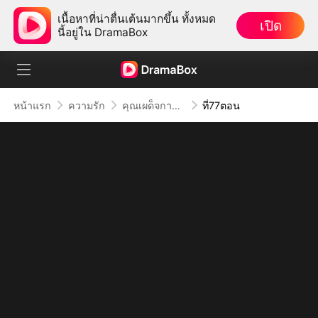
เนื้อหาที่น่าตื่นเต้นมากขึ้น ทั้งหมด
เปิด
นี้อยู่ใน DramaBox
หน้าแรก
ความรัก
คุณเผด็จการจอมซาดิสม์
ที่77ตอน