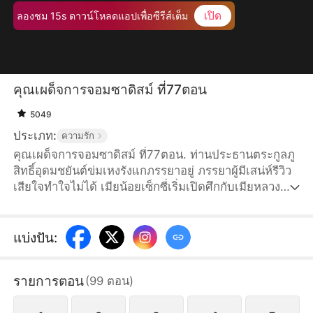
เปิด
ลองชม 15s ดาวน์โหลดแอปเพื่อซีรีส์เต็ม
คุณเผด็จการจอมซาดิสม์ ที่77ตอน
5049
ประเภท:
ความรัก
คุณเผด็จการจอมซาดิสม์ ที่77ตอน. ท่านประธานตระกูลภู
สิทธิ์อุดมชยันต์ข่มเหงรังแกภรรยาอยู่ ภรรยาผู้มีเสน่ห์รีวิว
เสียใจทำใจไม่ได้ เมียน้อยเซ็กซี่เริ่มเปิดศึกกับเมียหลวง
เต็มกำลัง สามีหมาป่าอย่าชยันต์กำลังวางแผนอะไรกันแน่?
แบ่งปัน
:
รายการตอน
(
99
ตอน
)