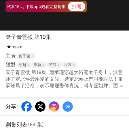
打開
試看15s，下載app觀看完整劇集
棄子青雲徵 第19集
13901
主演:
何子傑
類型:
穿越
復仇
逆襲
古裝
棄子青雲徵 第19集. 蕭承瑾穿越大珩廢太子身上，無意
睡了定北候最疼愛的女兒。遭定北候上門討要說法！蕭
承瑾爲了活命，表示願迎娶傅青沅，傅冬靈姐妹。面對
揭不開鍋的王府，蕭承瑾用現代知識賺錢，並跟幕後黑
手大皇子明爭暗鬥，一步步重回朝堂！
分享
:
劇集列表
(
84
集
)