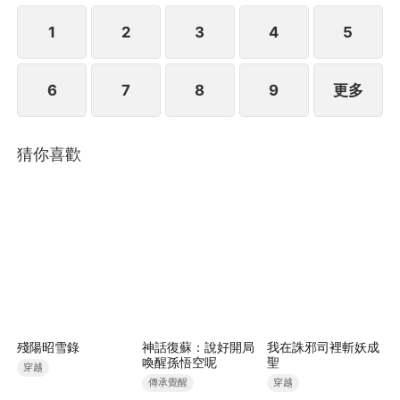
1
2
3
4
5
6
7
8
9
更多
猜你喜歡
殘陽昭雪錄
神話復蘇：說好開局
我在誅邪司裡斬妖成
喚醒孫悟空呢
聖
穿越
傳承覺醒
穿越