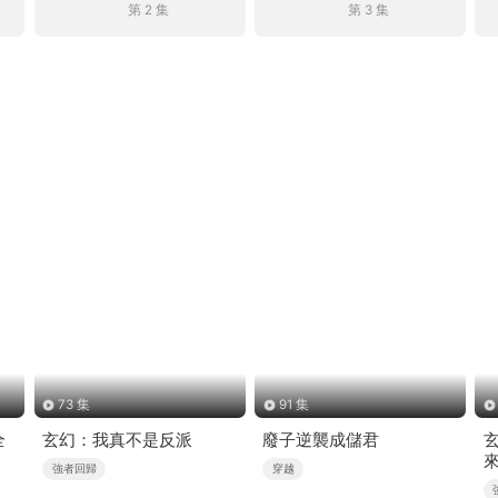
第 2 集
第 3 集
73 集
91 集
全
玄幻：我真不是反派
廢子逆襲成儲君
強者回歸
穿越