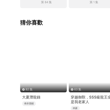
第 84 集
第 1 集
猜你喜歡
82 集
63 集
大夏潛龍錄
穿越御獸，SSS級龍王
是我老家人
傳承覺醒
神豪