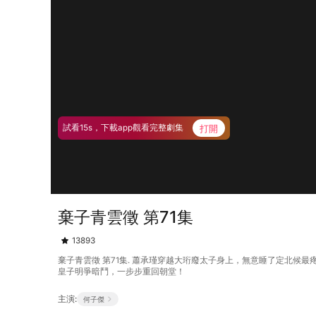
打開
試看15s，下載app觀看完整劇集
棄子青雲徵 第71集
13893
棄子青雲徵 第71集. 蕭承瑾穿越大珩廢太子身上，無意睡了定北
皇子明爭暗鬥，一步步重回朝堂！
主演:
何子傑