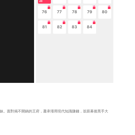
76
77
78
79
80
81
82
83
84
姐妹。面對揭不開鍋的王府，蕭承瑾用現代知識賺錢，並跟幕後黑手大