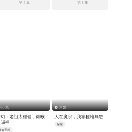
第 4 集
第 5 集
80 集
61 集
玄幻：老祖太穩健，羅睺
人在魔宗，我靠種地無敵
來賜福
穿越
強者回歸