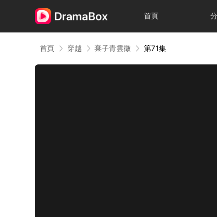
首頁
首頁
穿越
棄子青雲徵
第71集