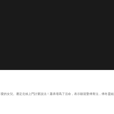
候最疼愛的女兒。遭定北候上門討要說法！蕭承瑾爲了活命，表示願迎娶傅青沅，傅冬靈