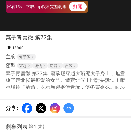
打開
試看15s，下載app觀看完整劇集
棄子青雲徵 第77集
13900
主演:
何子傑
類型:
穿越
復仇
逆襲
古裝
棄子青雲徵 第77集. 蕭承瑾穿越大珩廢太子身上，無意
睡了定北候最疼愛的女兒。遭定北候上門討要說法！蕭
承瑾爲了活命，表示願迎娶傅青沅，傅冬靈姐妹。面對
揭不開鍋的王府，蕭承瑾用現代知識賺錢，並跟幕後黑
手大皇子明爭暗鬥，一步步重回朝堂！
分享
:
劇集列表
(
84
集
)