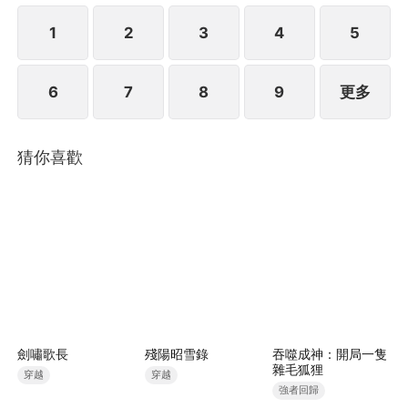
1
2
3
4
5
6
7
8
9
更多
猜你喜歡
劍嘯歌長
殘陽昭雪錄
吞噬成神：開局一隻
雜毛狐狸
穿越
穿越
強者回歸