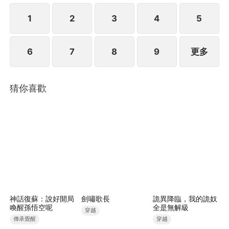
1
2
3
4
5
6
7
8
9
更多
猜你喜歡
神話復蘇：說好開局
劍嘯歌長
詭異降臨，我的詭奴
喚醒孫悟空呢
全是無解級
穿越
傳承覺醒
穿越