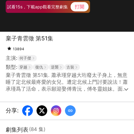
打開
試看15s，下載app觀看完整劇集
棄子青雲徵 第51集
13894
主演:
何子傑
類型:
穿越
復仇
逆襲
古裝
棄子青雲徵 第51集. 蕭承瑾穿越大珩廢太子身上，無意
睡了定北候最疼愛的女兒。遭定北候上門討要說法！蕭
承瑾爲了活命，表示願迎娶傅青沅，傅冬靈姐妹。面對
揭不開鍋的王府，蕭承瑾用現代知識賺錢，並跟幕後黑
手大皇子明爭暗鬥，一步步重回朝堂！
分享
:
劇集列表
(
84
集
)