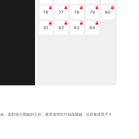
76
77
78
79
80
81
82
83
84
靈姐妹。面對揭不開鍋的王府，蕭承瑾用現代知識賺錢，並跟幕後黑手大