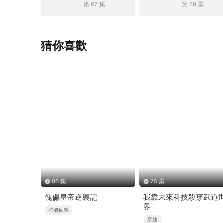
第 67 集
第 68 集
猜你喜歡
86 集
75 集
傀儡皇帝逆襲記
我靠未來科技殺穿武道
界
強者回歸
穿越