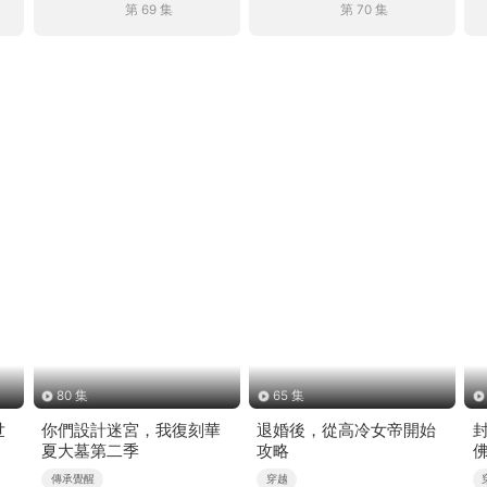
第 69 集
第 70 集
80 集
65 集
世
你們設計迷宮，我復刻華
退婚後，從高冷女帝開始
夏大墓第二季
攻略
傳承覺醒
穿越