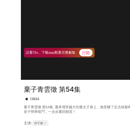
打開
試看15s，下載app觀看完整劇集
棄子青雲徵 第54集
13894
棄子青雲徵 第54集. 蕭承瑾穿越大珩廢太子身上，無意睡了定北
皇子明爭暗鬥，一步步重回朝堂！
主演:
何子傑