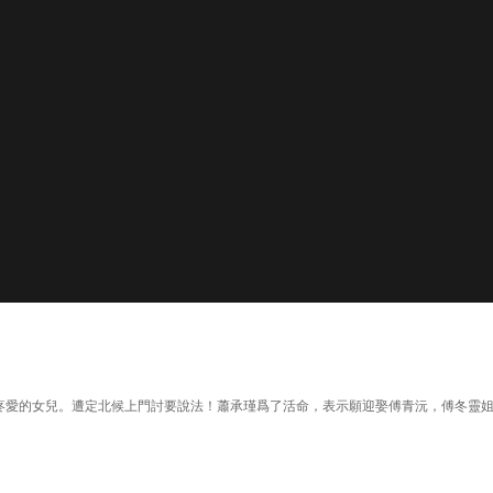
候最疼愛的女兒。遭定北候上門討要說法！蕭承瑾爲了活命，表示願迎娶傅青沅，傅冬