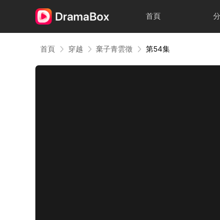
首頁
首頁
穿越
棄子青雲徵
第54集