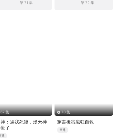
第 71 集
第 72 集
67 集
70 集
封神：逼我死後，漫天神
穿書後我瘋狂自救
佛慌了
穿越
穿越