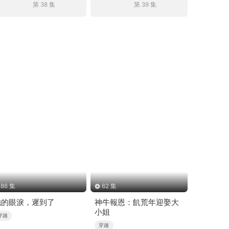
第 38 集
第 39 集
86 集
62 集
她的眼淚，遲到了
神牛報恩：飢荒年迎娶大
小姐
穿越
穿越