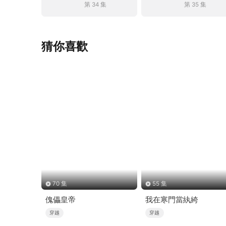
第 34 集
第 35 集
猜你喜歡
70 集
55 集
傀儡皇帝
我在寒門當紈絝
穿越
穿越