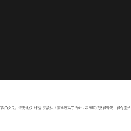
候最疼愛的女兒。遭定北候上門討要說法！蕭承瑾爲了活命，表示願迎娶傅青沅，傅冬靈