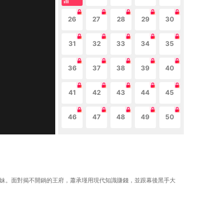
26
27
28
29
30
31
32
33
34
35
36
37
38
39
40
41
42
43
44
45
46
47
48
49
50
姐妹。面對揭不開鍋的王府，蕭承瑾用現代知識賺錢，並跟幕後黑手大