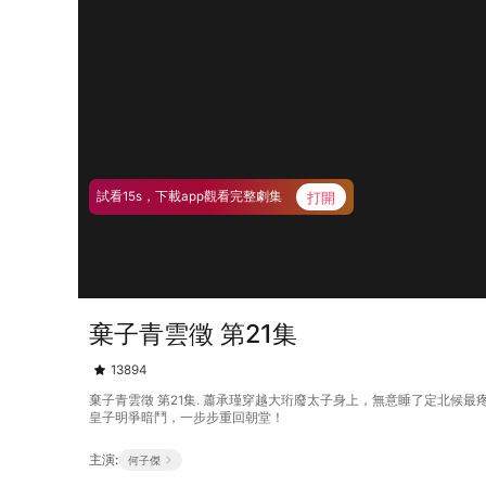
打開
試看15s，下載app觀看完整劇集
棄子青雲徵 第21集
13894
棄子青雲徵 第21集. 蕭承瑾穿越大珩廢太子身上，無意睡了定北
皇子明爭暗鬥，一步步重回朝堂！
主演:
何子傑