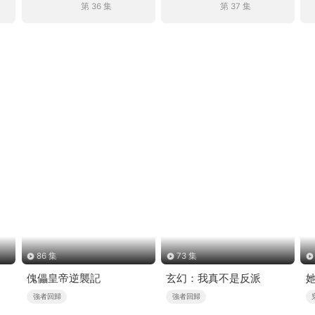
第 36 集
第 37 集
86 集
73 集
傀儡皇帝逆襲記
玄幻：我真不是反派
強者回歸
強者回歸