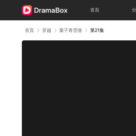
首頁
首頁
穿越
棄子青雲徵
第21集