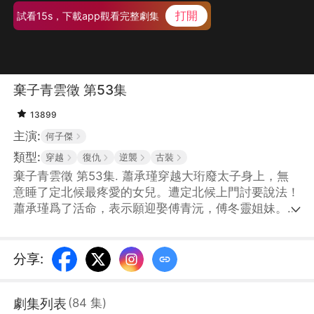
打開
試看15s，下載app觀看完整劇集
棄子青雲徵 第53集
13899
主演:
何子傑
類型:
穿越
復仇
逆襲
古裝
棄子青雲徵 第53集. 蕭承瑾穿越大珩廢太子身上，無
意睡了定北候最疼愛的女兒。遭定北候上門討要說法！
蕭承瑾爲了活命，表示願迎娶傅青沅，傅冬靈姐妹。面
對揭不開鍋的王府，蕭承瑾用現代知識賺錢，並跟幕後
黑手大皇子明爭暗鬥，一步步重回朝堂！
分享
:
劇集列表
(
84
集
)