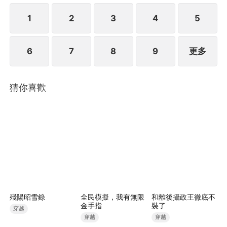
1
2
3
4
5
6
7
8
9
更多
猜你喜歡
殘陽昭雪錄
全民模擬，我有無限
和離後攝政王徹底不
金手指
裝了
穿越
穿越
穿越