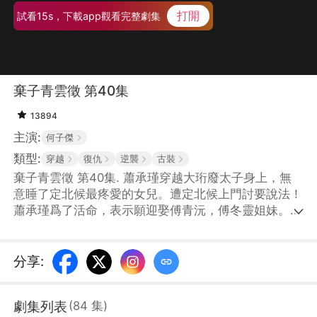
打開
試看15s，下載app觀看完整劇集
棄子青雲徵 第40集
13894
主演:
何子傑
類型:
穿越
復仇
逆襲
古裝
棄子青雲徵 第40集. 蕭承瑾穿越大珩廢太子身上，無
意睡了定北候最疼愛的女兒。遭定北候上門討要說法！
蕭承瑾爲了活命，表示願迎娶傅青沅，傅冬靈姐妹。面
對揭不開鍋的王府，蕭承瑾用現代知識賺錢，並跟幕後
黑手大皇子明爭暗鬥，一步步重回朝堂！
分享
:
劇集列表
(
84
集
)