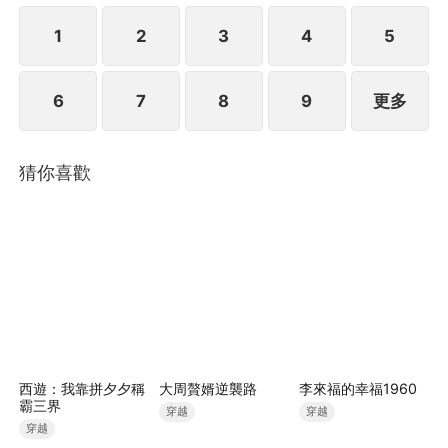
1
2
3
4
5
6
7
8
9
更多
猜你喜歡
西遊：我靠拼夕夕稱
大周贅婿逆襲路
李來福的幸福1960
霸三界
穿越
穿越
穿越