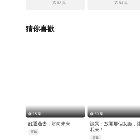
第 83 集
第 84 集
猜你喜歡
78 集
60 集
缸通過去，財向未來
詭異：放開那個女詭，
我來！
穿越
穿越