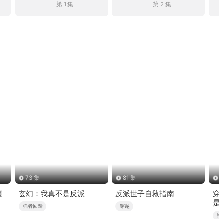
第 1 集
第 2 集
73 集
81 集
讓
玄幻：我真不是反派
反派世子自救指南
強者回歸
穿越