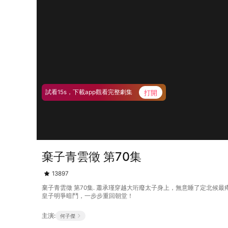
打開
試看15s，下載app觀看完整劇集
棄子青雲徵 第70集
13897
棄子青雲徵 第70集. 蕭承瑾穿越大珩廢太子身上，無意睡了定北
皇子明爭暗鬥，一步步重回朝堂！
主演:
何子傑