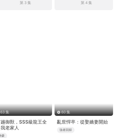
第 3 集
第 4 集
63 集
60 集
穿越御獸，SSS級龍王全
亂世悍卒：從娶嬌妻開始
是我老家人
強者回歸
神豪