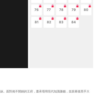
76
77
78
79
80
81
82
83
84
靈姐妹。面對揭不開鍋的王府，蕭承瑾用現代知識賺錢，並跟幕後黑手大