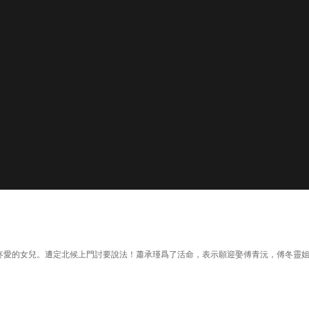
候最疼愛的女兒。遭定北候上門討要說法！蕭承瑾爲了活命，表示願迎娶傅青沅，傅冬