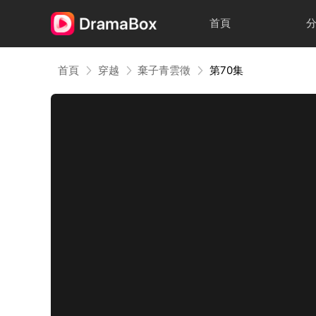
首頁
首頁
穿越
棄子青雲徵
第70集