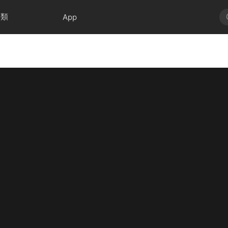
分類
App