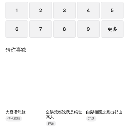
1
2
3
4
5
6
7
8
9
更多
猜你喜歡
大夏潛龍錄
全洪荒都說我是絕世
白髮相國之鳳出祁山
高人
傳承覺醒
穿越
神豪