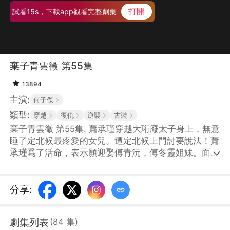
打開
試看15s，下載app觀看完整劇集
棄子青雲徵 第55集
13894
主演:
何子傑
類型:
穿越
復仇
逆襲
古裝
棄子青雲徵 第55集. 蕭承瑾穿越大珩廢太子身上，無意
睡了定北候最疼愛的女兒。遭定北候上門討要說法！蕭
承瑾爲了活命，表示願迎娶傅青沅，傅冬靈姐妹。面對
揭不開鍋的王府，蕭承瑾用現代知識賺錢，並跟幕後黑
手大皇子明爭暗鬥，一步步重回朝堂！
分享
:
劇集列表
(
84
集
)