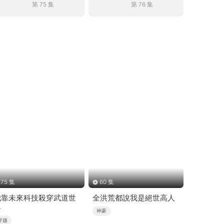
第 75 集
第 76 集
75 集
60 集
我靠未來科技殺穿武道世
全洪荒都說我是絕世高人
界
神豪
穿越