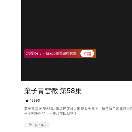
打開
試看15s，下載app觀看完整劇集
棄子青雲徵 第58集
13896
棄子青雲徵 第58集. 蕭承瑾穿越大珩廢太子身上，無意睡了定北
皇子明爭暗鬥，一步步重回朝堂！
主演:
何子傑