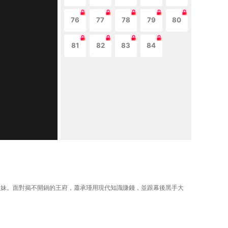
76
77
78
79
80
81
82
83
84
靈姐妹。面對揭不開鍋的王府，蕭承瑾用現代知識賺錢，並跟幕後黑手大