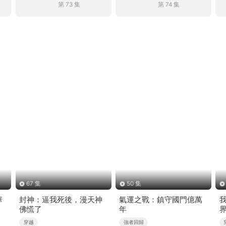
第 73 集
第 74 集
67 集
50 集
華
封神：逼我死後，漫天神
氣運之戰：鎮守國門億萬
佛慌了
年
穿越
強者回歸