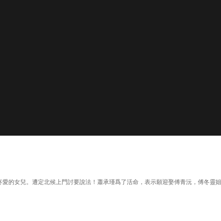
候最疼愛的女兒。遭定北候上門討要說法！蕭承瑾爲了活命，表示願迎娶傅青沅，傅冬