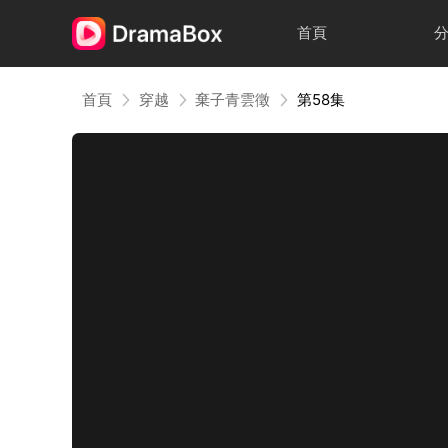
首頁
首頁
穿越
棄子青雲徵
第58集