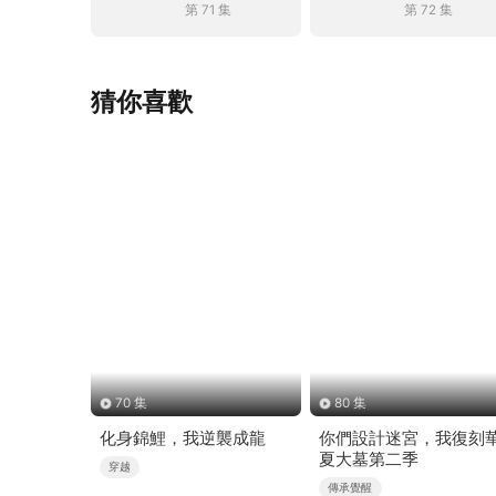
第 71 集
第 72 集
猜你喜歡
70 集
80 集
化身錦鯉，我逆襲成龍
你們設計迷宮，我復刻
夏大墓第二季
穿越
傳承覺醒