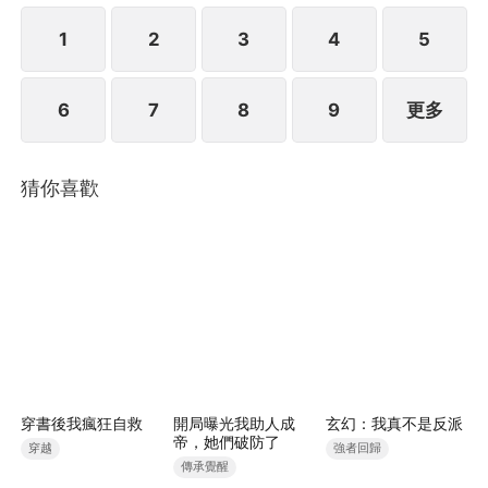
1
2
3
4
5
6
7
8
9
更多
猜你喜歡
穿書後我瘋狂自救
開局曝光我助人成
玄幻：我真不是反派
帝，她們破防了
穿越
強者回歸
傳承覺醒