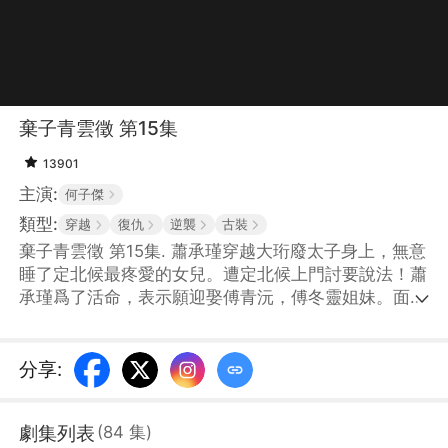
棄子青雲徵 第15集
13901
主演:
何子傑
類型:
穿越
復仇
逆襲
古裝
棄子青雲徵 第15集. 蕭承瑾穿越大珩廢太子身上，無意
睡了定北候最疼愛的女兒。遭定北候上門討要說法！蕭
承瑾爲了活命，表示願迎娶傅青沅，傅冬靈姐妹。面對
揭不開鍋的王府，蕭承瑾用現代知識賺錢，並跟幕後黑
手大皇子明爭暗鬥，一步步重回朝堂！
分享
:
劇集列表
(
84
集
)