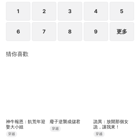
1
2
3
4
5
6
7
8
9
更多
猜你喜歡
神牛報恩：飢荒年迎
廢子逆襲成儲君
詭異：放開那個女
娶大小姐
詭，讓我來！
穿越
穿越
穿越