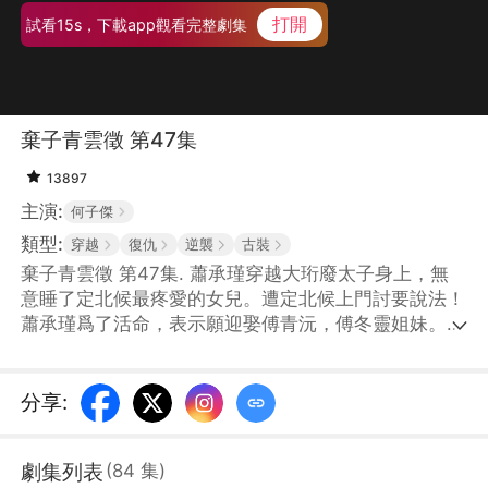
打開
試看15s，下載app觀看完整劇集
棄子青雲徵 第47集
13897
主演:
何子傑
類型:
穿越
復仇
逆襲
古裝
棄子青雲徵 第47集. 蕭承瑾穿越大珩廢太子身上，無
意睡了定北候最疼愛的女兒。遭定北候上門討要說法！
蕭承瑾爲了活命，表示願迎娶傅青沅，傅冬靈姐妹。面
對揭不開鍋的王府，蕭承瑾用現代知識賺錢，並跟幕後
黑手大皇子明爭暗鬥，一步步重回朝堂！
分享
:
劇集列表
(
84
集
)